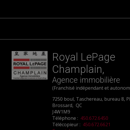
Royal LePage
Champlain,
Agence immobilière
(Franchisé indépendant et autonom
7250 boul, Taschereau, bureau 8, P
Brossard, QC
J4W1M9
Téléphone :
450.672.6450
Télécopieur :
450.672.6621