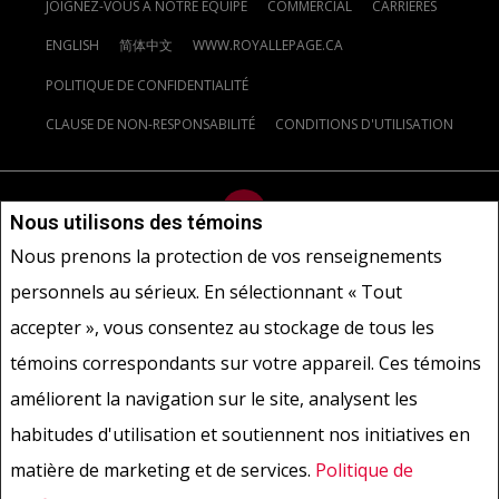
JOIGNEZ-VOUS À NOTRE ÉQUIPE
COMMERCIAL
CARRIÈRES
ENGLISH
简体中文
WWW.ROYALLEPAGE.CA
POLITIQUE DE CONFIDENTIALITÉ
CLAUSE DE NON-RESPONSABILITÉ
CONDITIONS D'UTILISATION
Nous utilisons des témoins
Nous prenons la protection de vos renseignements
Ne vise pas à solliciter les acheteurs ou vendeurs, propriétaires ou
personnels au sérieux. En sélectionnant « Tout
locataires actuellement sous contrat.
REALTOR®, REALTORS® et le
accepter », vous consentez au stockage de tous les
logo REALTOR® sont des marques déposées de REALTOR® Canada
Inc., une compagnie dont la National Association of REALTORS® et
témoins correspondants sur votre appareil. Ces témoins
l'Association canadienne de l'immeuble sont propriétaires. Les
améliorent la navigation sur le site, analysent les
marques de commerce REALTOR® servent à distinguer les services
immobiliers offerts par les courtiers et agents d'immeuble en tant
habitudes d'utilisation et soutiennent nos initiatives en
que membres de l'ACI. Les marques d'homologation S.I.A.® /MLS®,
matière de marketing et de services.
Politique de
Service inter-agences®, et leurs logos respectifs sont la propriété
de l'ACI, et ils servent à identifier les services immobiliers que