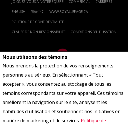
JOIGNEZ-VOUS À NOTRE ÉQUIPE
COMMERCIAL
CARRIÈRES
ENGLISH
简体中文
WWW.ROYALLEPAGE.CA
POLITIQUE DE CONFIDENTIALITÉ
CLAUSE DE NON-RESPONSABILITÉ
CONDITIONS D'UTILISATION
Nous utilisons des témoins
Nous prenons la protection de vos renseignements
Ne vise pas à solliciter les acheteurs ou vendeurs, propriétaires ou
personnels au sérieux. En sélectionnant « Tout
locataires actuellement sous contrat.
REALTOR®, REALTORS® et le
accepter », vous consentez au stockage de tous les
logo REALTOR® sont des marques déposées de REALTOR® Canada
Inc., une compagnie dont la National Association of REALTORS® et
témoins correspondants sur votre appareil. Ces témoins
l'Association canadienne de l'immeuble sont propriétaires. Les
améliorent la navigation sur le site, analysent les
marques de commerce REALTOR® servent à distinguer les services
immobiliers offerts par les courtiers et agents d'immeuble en tant
habitudes d'utilisation et soutiennent nos initiatives en
que membres de l'ACI. Les marques d'homologation S.I.A.® /MLS®,
matière de marketing et de services.
Politique de
Service inter-agences®, et leurs logos respectifs sont la propriété
de l'ACI, et ils servent à identifier les services immobiliers que